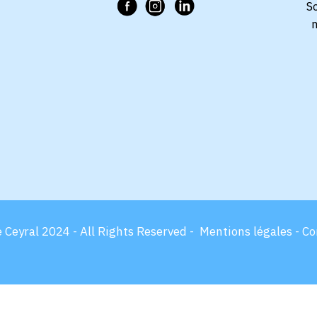
S
n
 Ceyral 2024 - All Rights Reserved -
Mentions légales -
Co